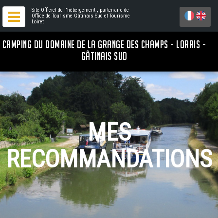
Site Officiel de l'hébergement
, partenaire de
Office de Tourisme Gâtinais Sud
et Tourisme
Loiret
CAMPING DU DOMAINE DE LA GRANGE DES CHAMPS - LORRIS -
GÂTINAIS SUD
MES
RECOMMANDATIONS